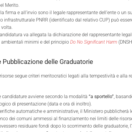
del Merito.
i alla firma e all’invio sono il legale rappresentante dell’ente o un 
o infrastrutturale PNRR (identificato dal relativo CUP) può esser
 volta.
 candidatura va allegata la dichiarazione del rappresentante legal
ri ambientali minimi e del principio
Do No Significant Harm
(DNSH
e Pubblicazione delle Graduatorie
isorse segue criteri meritocratici legati alla tempestività e alla r
le candidature avviene secondo la modalità
“a sportello”
, basand
ogico di presentazione (data e ora di inoltro).
verifiche automatiche e amministrative, il Ministero pubblicherà 
lenco dei comuni ammessi al finanziamento nei limiti delle risorse
ovessero residuare fondi dopo lo scorrimento delle graduatorie, l’