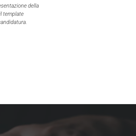
resentazione della
il template
 candidatura
.