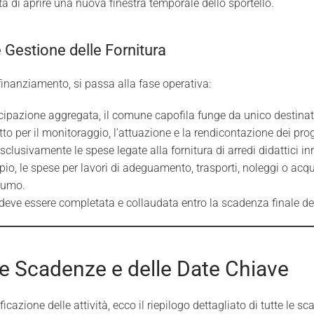
ltà di aprire una nuova finestra temporale dello sportello.
 Gestione delle Fornitura
finanziamento, si passa alla fase operativa:
cipazione aggregata, il comune capofila funge da unico destinata
to per il monitoraggio, l’attuazione e la rendicontazione dei prog
usivamente le spese legate alla fornitura di arredi didattici in
io, le spese per lavori di adeguamento, trasporti, noleggi o acqui
sumo.
a deve essere completata e collaudata entro la scadenza finale de
le Scadenze e delle Date Chiave
ficazione delle attività, ecco il riepilogo dettagliato di tutte le s