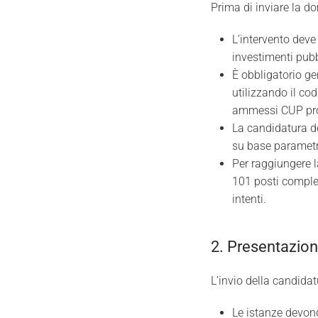
Prima di inviare la do
L’intervento deve
investimenti pubbl
È obbligatorio ge
utilizzando il co
ammessi CUP prov
La candidatura d
su base parametri
Per raggiungere 
101 posti comples
intenti.
2. Presentazio
L’invio della candida
Le istanze devono