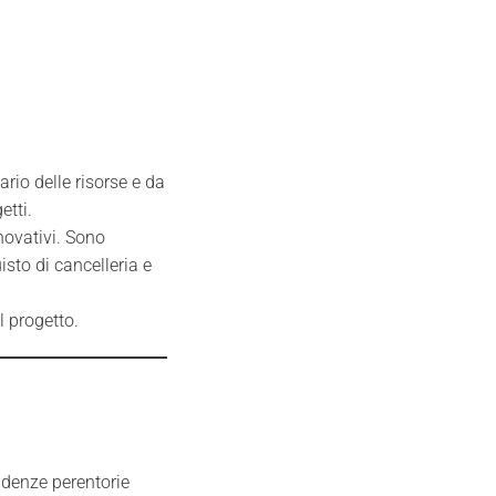
rio delle risorse e da
etti.
novativi. Sono
sto di cancelleria e
l progetto.
cadenze perentorie