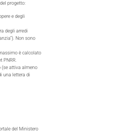
del progetto:
opere e degli
a degli arredi
fanzia”). Non sono
 massimo è calcolato
get PNRR.
 (se attiva almeno
 una lettera di
rtale del Ministero