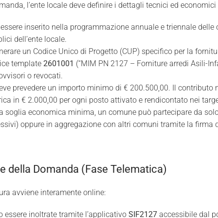
manda, l’ente locale deve definire i dettagli tecnici ed economici 
 essere inserito nella programmazione annuale e triennale delle 
ici dell’ente locale.
nerare un Codice Unico di Progetto (CUP) specifico per la fornitur
dice template
2601001
(“MIM PN 2127 – Forniture arredi Asili-In
visori o revocati.
eve prevedere un importo minimo di € 200.500,00. Il contributo
ca in € 2.000,00 per ogni posto attivato e rendicontato nei tar
la soglia economica minima, un comune può partecipare da solo
sivi) oppure in aggregazione con altri comuni tramite la firma di
ne della Domanda (Fase Telematica)
tura avviene interamente online:
 essere inoltrate tramite l’applicativo
SIF2127
accessibile dal po