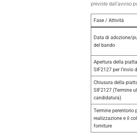
previste dall’avviso p
Fase / Attività
Data di adozione/p
del bando
Apertura della piat
SIF2127 per l’invio d
Chiusura della piat
SIF2127 (Termine u
candidatura)
Termine perentorio p
realizzazione e il co
forniture